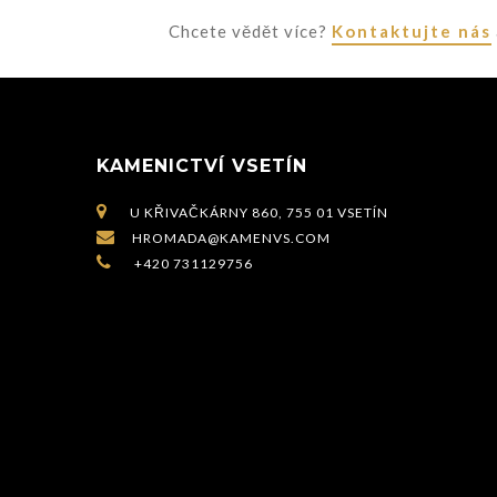
Chcete vědět více?
Kontaktujte nás
KAMENICTVÍ VSETÍN

U KŘIVAČKÁRNY 860, 755 01 VSETÍN

HROMADA@KAMENVS.COM

+420 731129756