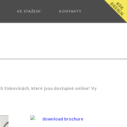
K
S
K
D
E
S
I
G
N
KE STAŽENÍ
KONTAKTY
h tiskovinách, které jsou dostupné online! Vy