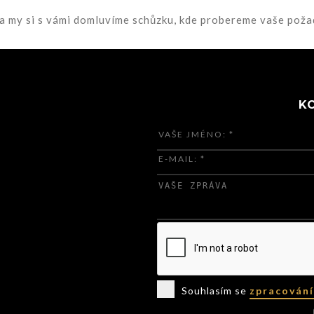
a my si s vámi domluvíme schůzku, kde probereme vaše poža
K
Souhlasím se
zpracován